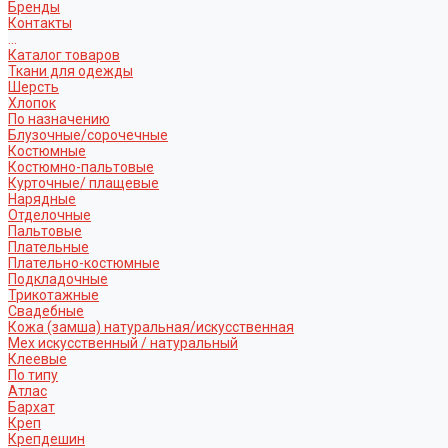
Бренды
Контакты
...
Каталог товаров
Ткани для одежды
Шерсть
Хлопок
По назначению
Блузочные/сорочечные
Костюмные
Костюмно-пальтовые
Курточные/ плащевые
Нарядные
Отделочные
Пальтовые
Плательные
Плательно-костюмные
Подкладочные
Трикотажные
Свадебные
Кожа (замша) натуральная/искусственная
Мех искусственный / натуральный
Клеевые
По типу
Атлас
Бархат
Креп
Крепдешин