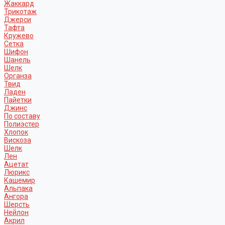
Жаккард
Трикотаж
Джерси
Тафта
Кружево
Сетка
Шифон
Шанель
Шелк
Органза
Твид
Ладен
Пайетки
Джинс
По составу
Полиэстер
Хлопок
Вискоза
Шелк
Лен
Ацетат
Люрикс
Кашемир
Альпака
Ангора
Шерсть
Нейлон
Акрил