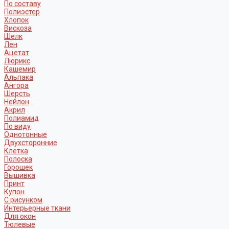
По составу
Полиэстер
Хлопок
Вискоза
Шелк
Лен
Ацетат
Люрикс
Кашемир
Альпака
Ангора
Шерсть
Нейлон
Акрил
Полиамид
По виду
Однотонные
Двухсторонние
Клетка
Полоска
Горошек
Вышивка
Принт
Купон
С рисунком
Интерьерные ткани
Для окон
Тюлевые