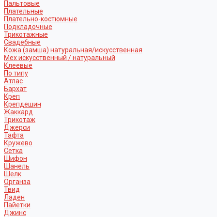
Пальтовые
Плательные
Плательно-костюмные
Подкладочные
Трикотажные
Свадебные
Кожа (замша) натуральная/искусственная
Мех искусственный / натуральный
Клеевые
По типу
Атлас
Бархат
Креп
Крепдешин
Жаккард
Трикотаж
Джерси
Тафта
Кружево
Сетка
Шифон
Шанель
Шелк
Органза
Твид
Ладен
Пайетки
Джинс