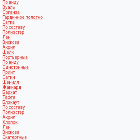
По виду
Вуаль
Органза
Гардинное полотно
Сетка
По составу
Полиэстер
Лен
Вискоза
Акрил
Шелк
Портьерные
По виду
Однотонные
Принт
Сатин
Шенилл
Жаккард
Бархат
Тафта
Блэкаут
По составу
Полиэстер
Акрил
Хлопок
Лен
Вискоза
Скатертные