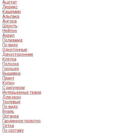
Ацетат
Люрикс
Кашемир
Альпака
Ангора
Шерсть
Нейлон
Акрил
Полиамид
По виду
Однотонные
Двухсторонние
Клетка
Полоска
Горошек
Вышивка
Принт
Купон
С рисунком
Интерьерные ткани
Для окон
Тюлевые
По виду
Вуаль
Органза
Гардинное полотно
Сетка
По составу