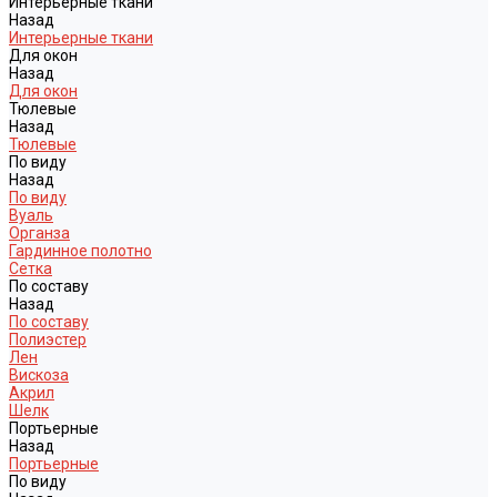
Интерьерные ткани
Назад
Интерьерные ткани
Для окон
Назад
Для окон
Тюлевые
Назад
Тюлевые
По виду
Назад
По виду
Вуаль
Органза
Гардинное полотно
Сетка
По составу
Назад
По составу
Полиэстер
Лен
Вискоза
Акрил
Шелк
Портьерные
Назад
Портьерные
По виду