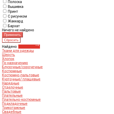
Полоска
Вышивка
Принт
С рисунком
Жаккард
Бархат
Ничего не найдено
Найдено:
Показать
Ткани для одежды
Шерсть
Хлопок
По назначению
Блузочные/сорочечные
Костюмные
Костюмно-пальтовые
Курточные/ плащевые
Нарядные
Отделочные
Пальтовые
Плательные
Плательно-костюмные
Подкладочные
Трикотажные
Свадебные