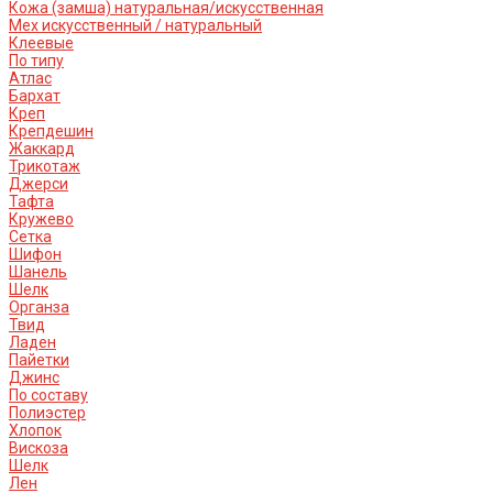
Кожа (замша) натуральная/искусственная
Мех искусственный / натуральный
Клеевые
По типу
Атлас
Бархат
Креп
Крепдешин
Жаккард
Трикотаж
Джерси
Тафта
Кружево
Сетка
Шифон
Шанель
Шелк
Органза
Твид
Ладен
Пайетки
Джинс
По составу
Полиэстер
Хлопок
Вискоза
Шелк
Лен