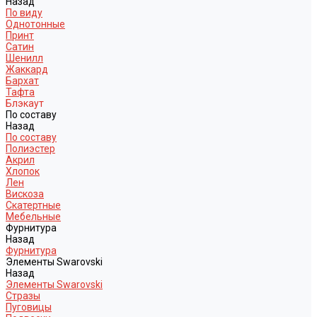
Назад
По виду
Однотонные
Принт
Сатин
Шенилл
Жаккард
Бархат
Тафта
Блэкаут
По составу
Назад
По составу
Полиэстер
Акрил
Хлопок
Лен
Вискоза
Скатертные
Мебельные
Фурнитура
Назад
Фурнитура
Элементы Swarovski
Назад
Элементы Swarovski
Стразы
Пуговицы