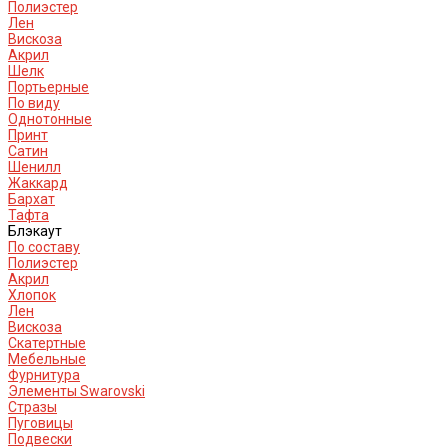
Полиэстер
Лен
Вискоза
Акрил
Шелк
Портьерные
По виду
Однотонные
Принт
Сатин
Шенилл
Жаккард
Бархат
Тафта
Блэкаут
По составу
Полиэстер
Акрил
Хлопок
Лен
Вискоза
Скатертные
Мебельные
Фурнитура
Элементы Swarovski
Стразы
Пуговицы
Подвески