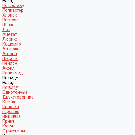
Назад
По составу
Полиэстер
Хлопок
Вискоза
Шелк
Лен
Ацетат
Люрикс
Кашемир
Альпака
Ангора
Шерсть
Нейлон
Акрил
Полиамид
По виду
Назад
По виду
Однотонные
Двухсторонние
Клетка
Полоска
Горошек
Вышивка
Принт
Купон
С рисунком