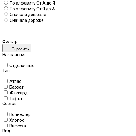
По алфавиту
От А до Я
По алфавиту
От Я до А
Сначала дешевле
Сначала дороже
Фильтр
Сбросить
Назначение
Отделочные
Тип
Атлас
Бархат
Жаккард
Тафта
Состав
Полиэстер
Хлопок
Вискоза
Вид