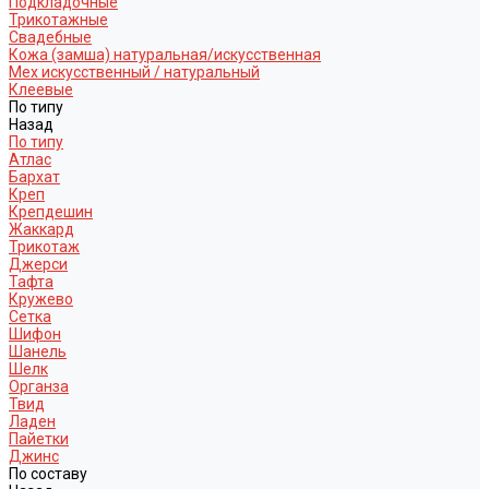
Подкладочные
Трикотажные
Свадебные
Кожа (замша) натуральная/искусственная
Мех искусственный / натуральный
Клеевые
По типу
Назад
По типу
Атлас
Бархат
Креп
Крепдешин
Жаккард
Трикотаж
Джерси
Тафта
Кружево
Сетка
Шифон
Шанель
Шелк
Органза
Твид
Ладен
Пайетки
Джинс
По составу