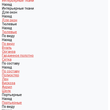
Интерьерные ткани
Назад
Интерьерные ткани
Для окон
Назад
Для окон
Тюлевые
Назад
Тюлевые
По виду
Назад
По виду
Вуаль
Органза
Гардинное полотно
Сетка
По составу
Назад
По составу
Полиэстер
Лен
Вискоза
Акрил
Шелк
Портьерные
Назад
Портьерные
По виду