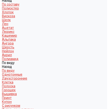
Назад
По составу
Полиэстер
Хлопок
Вискоза
Шелк
Лен
Ацетат
Люрикс
Кашемир
Альпака
Ангора
Шерсть
Нейлон
Акрил
Полиамид
По виду
Назад
По виду
Однотонные
Двухсторонние
Клетка
Полоска
Горошек
Вышивка
Принт
Купон
С рисунком