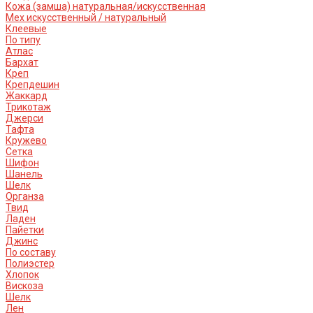
Кожа (замша) натуральная/искусственная
Мех искусственный / натуральный
Клеевые
По типу
Атлас
Бархат
Креп
Крепдешин
Жаккард
Трикотаж
Джерси
Тафта
Кружево
Сетка
Шифон
Шанель
Шелк
Органза
Твид
Ладен
Пайетки
Джинс
По составу
Полиэстер
Хлопок
Вискоза
Шелк
Лен