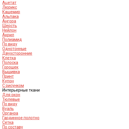
Ацетат
Люрикс
Кашемир
Альпака
Ангора
Шерсть
Нейлон
Акрил
Полиамид
По виду
Однотонные
Двухсторонние
Клетка
Полоска
Горошек
Вышивка
Принт
Купон
С рисунком
Интерьерные ткани
Для окон
Тюлевые
По виду
Вуаль
Органза
Гардинное полотно
Сетка
По составу