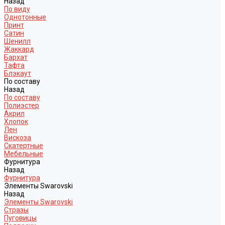
Назад
По виду
Однотонные
Принт
Сатин
Шенилл
Жаккард
Бархат
Тафта
Блэкаут
По составу
Назад
По составу
Полиэстер
Акрил
Хлопок
Лен
Вискоза
Скатертные
Мебельные
Фурнитура
Назад
Фурнитура
Элементы Swarovski
Назад
Элементы Swarovski
Стразы
Пуговицы