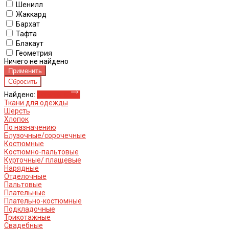
Шенилл
Жаккард
Бархат
Тафта
Блэкаут
Геометрия
Ничего не найдено
Найдено:
Показать
Ткани для одежды
Шерсть
Хлопок
По назначению
Блузочные/сорочечные
Костюмные
Костюмно-пальтовые
Курточные/ плащевые
Нарядные
Отделочные
Пальтовые
Плательные
Плательно-костюмные
Подкладочные
Трикотажные
Свадебные