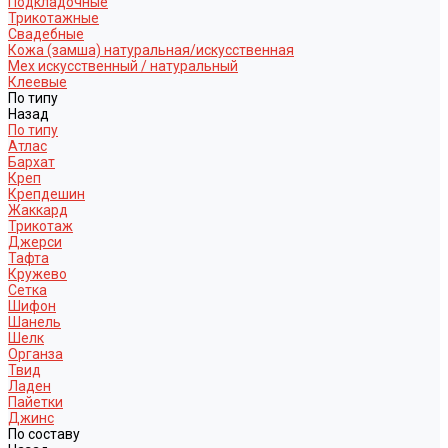
Подкладочные
Трикотажные
Свадебные
Кожа (замша) натуральная/искусственная
Мех искусственный / натуральный
Клеевые
По типу
Назад
По типу
Атлас
Бархат
Креп
Крепдешин
Жаккард
Трикотаж
Джерси
Тафта
Кружево
Сетка
Шифон
Шанель
Шелк
Органза
Твид
Ладен
Пайетки
Джинс
По составу