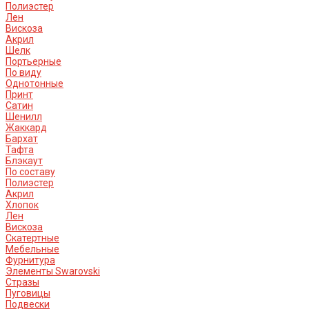
Полиэстер
Лен
Вискоза
Акрил
Шелк
Портьерные
По виду
Однотонные
Принт
Сатин
Шенилл
Жаккард
Бархат
Тафта
Блэкаут
По составу
Полиэстер
Акрил
Хлопок
Лен
Вискоза
Скатертные
Мебельные
Фурнитура
Элементы Swarovski
Стразы
Пуговицы
Подвески