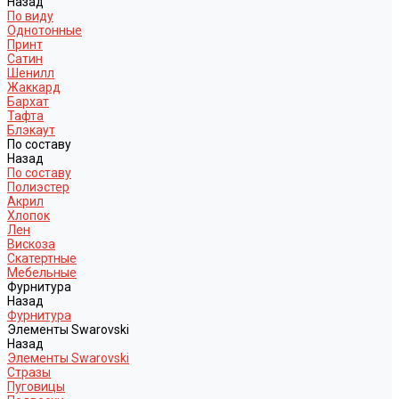
Назад
По виду
Однотонные
Принт
Сатин
Шенилл
Жаккард
Бархат
Тафта
Блэкаут
По составу
Назад
По составу
Полиэстер
Акрил
Хлопок
Лен
Вискоза
Скатертные
Мебельные
Фурнитура
Назад
Фурнитура
Элементы Swarovski
Назад
Элементы Swarovski
Стразы
Пуговицы