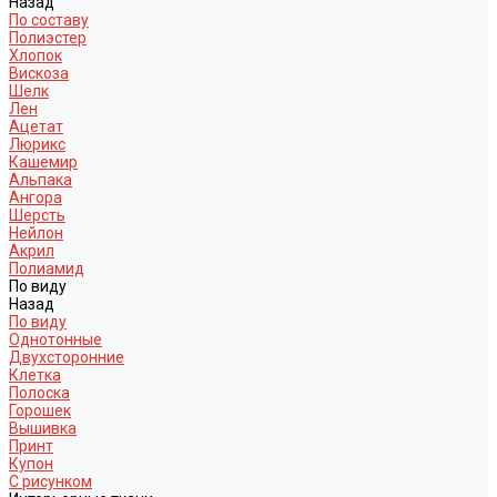
Назад
По составу
Полиэстер
Хлопок
Вискоза
Шелк
Лен
Ацетат
Люрикс
Кашемир
Альпака
Ангора
Шерсть
Нейлон
Акрил
Полиамид
По виду
Назад
По виду
Однотонные
Двухсторонние
Клетка
Полоска
Горошек
Вышивка
Принт
Купон
С рисунком