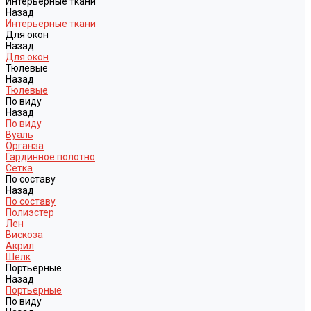
Интерьерные ткани
Назад
Интерьерные ткани
Для окон
Назад
Для окон
Тюлевые
Назад
Тюлевые
По виду
Назад
По виду
Вуаль
Органза
Гардинное полотно
Сетка
По составу
Назад
По составу
Полиэстер
Лен
Вискоза
Акрил
Шелк
Портьерные
Назад
Портьерные
По виду