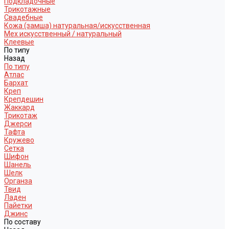
Подкладочные
Трикотажные
Свадебные
Кожа (замша) натуральная/искусственная
Мех искусственный / натуральный
Клеевые
По типу
Назад
По типу
Атлас
Бархат
Креп
Крепдешин
Жаккард
Трикотаж
Джерси
Тафта
Кружево
Сетка
Шифон
Шанель
Шелк
Органза
Твид
Ладен
Пайетки
Джинс
По составу