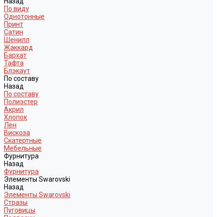
Назад
По виду
Однотонные
Принт
Сатин
Шенилл
Жаккард
Бархат
Тафта
Блэкаут
По составу
Назад
По составу
Полиэстер
Акрил
Хлопок
Лен
Вискоза
Скатертные
Мебельные
Фурнитура
Назад
Фурнитура
Элементы Swarovski
Назад
Элементы Swarovski
Стразы
Пуговицы