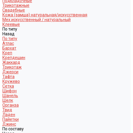
Подкладочные
Трикотажные
Свадебные
Кожа (замша) натуральная/искусственная
Мех искусственный / натуральный
Клеевые
По типу
Назад
По типу
Атлас
Бархат
Креп
Крепдешин
Жаккард
Трикотаж
Джерси
Тафта
Кружево
Сетка
Шифон
Шанель
Шелк
Органза
Твид
Ладен
Пайетки
Джинс
По составу