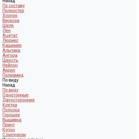
Назад
По составу
Полиэстер
Хлопок
Вискоза
Шелк
Лен
Ацетат
Люрикс
Кашемир
Альпака
Ангора
Шерсть
Нейлон
Акрил
Полиамид
По виду
Назад
По виду
Однотонные
Двухсторонние
Клетка
Полоска
Горошек
Вышивка
Принт
Купон
С рисунком