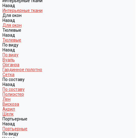
Интерьерные ткани
Назад
Интерьерные ткани
Для окон
Назад
Для окон
Тюлевые
Назад
Тюлевые
По виду
Назад
По виду
Вуаль
Органза
Гардинное полотно
Сетка
По составу
Назад
По составу
Полиэстер
Лен
Вискоза
Акрил
Шелк
Портьерные
Назад
Портьерные
По виду